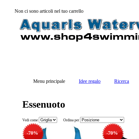
Non ci sono articoli nel tuo carrello
Menu principale
Idee regalo
Ricerca
Essenuoto
Vedi come
Ordina per
-70%
-70%