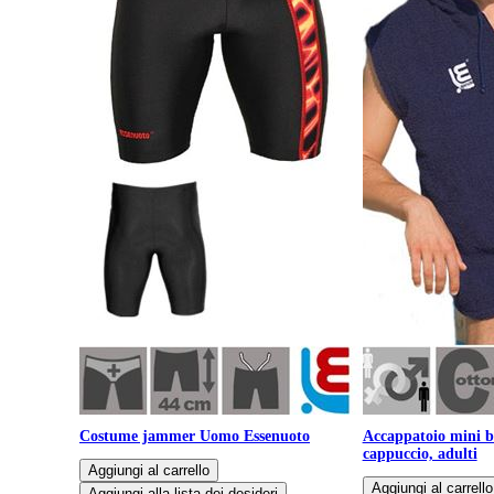
Costume jammer Uomo Essenuoto
Accappatoio mini b
cappuccio, adulti