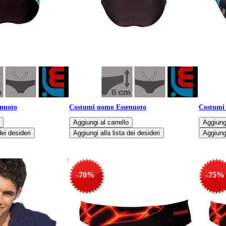
nuoto
Costumi uomo Essenuoto
Costumi
-70%
-75%