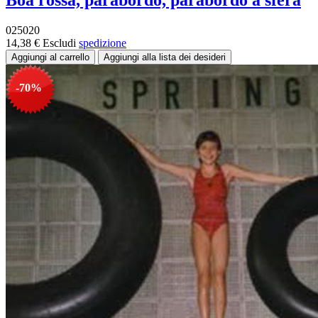
025020
14,38 €
Escludi
spedizione
-70%