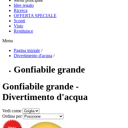
Menu principale
Idee regalo
Ricerca
OFFERTA SPECIALE
Sconti
Visto
Restituisce
Menu
Pagina iniziale
/
Divertimento d'acqua
/
Gonfiabile grande
Gonfiabile grande -
Divertimento d'acqua
Vedi come
Ordina per