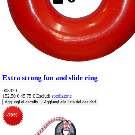
Extra strong fun and slide ring
008929
152,50 €
45,75 €
Escludi
spedizione
-70%