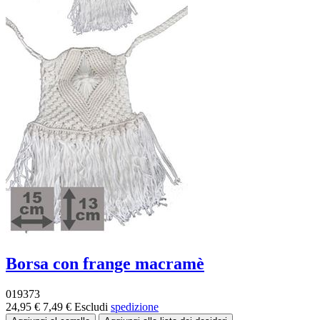
Borsa con frange macramè
019373
24,95 €
7,49 €
Escludi
spedizione