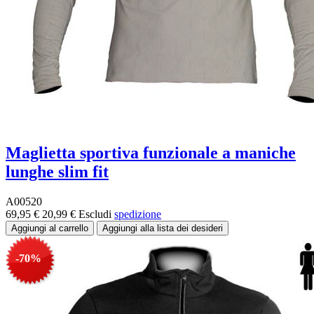
Maglietta sportiva funzionale a maniche
lunghe slim fit
A00520
69,95 €
20,99 €
Escludi
spedizione
-70%