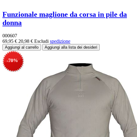
Funzionale maglione da corsa in pile da
donna
000607
69,95 €
20,98 €
Escludi
spedizione
-70%