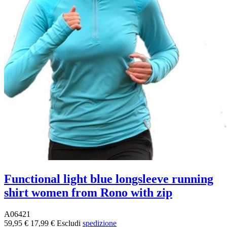
Functional light blue longsleeve running
shirt women from Rono with zip
A06421
59,95 €
17,99 €
Escludi
spedizione