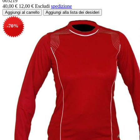
003219
40,00 €
12,00 €
Escludi
spedizione
-70%