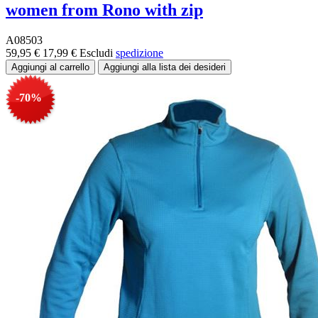
women from Rono with zip
A08503
59,95 €
17,99 €
Escludi
spedizione
-70%