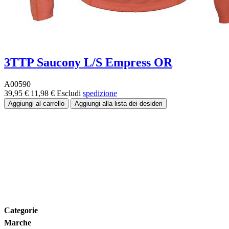
3TTP Saucony L/S Empress OR
A00590
39,95 €
11,98 €
Escludi
spedizione
Fascia di prezzo:
Taglia
Marche
Categorie
Marche