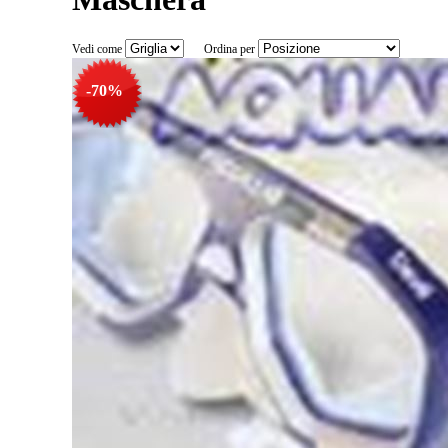
Vedi come
Ordina per
-70%