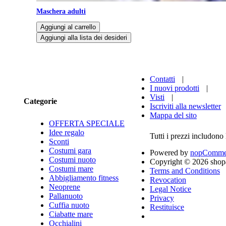
Maschera adulti
Taglia
Contatti
|
I nuovi prodotti
|
Visti
|
Categorie
Iscriviti alla newsletter
Mappa del sito
OFFERTA SPECIALE
Idee regalo
Tutti i prezzi includono l
Sconti
Costumi gara
Powered by
nopComme
Costumi nuoto
Copyright © 2026 shop4s
Costumi mare
Terms and Conditions
Abbigliamento fitness
Revocation
Neoprene
Legal Notice
Pallanuoto
Privacy
Cuffia nuoto
Restituisce
Ciabatte mare
Occhialini