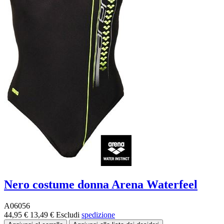
Nero costume donna Arena Waterfeel
A06056
44,95 €
13,49 €
Escludi
spedizione