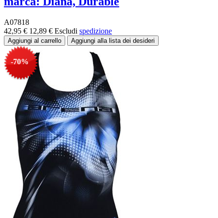
marca: Diana, Durable
A07818
42,95 €
12,89 €
Escludi
spedizione
-70%