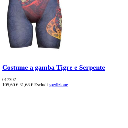
Costume a gamba Tigre e Serpente
017397
105,60 €
31,68 €
Escludi
spedizione
-70%