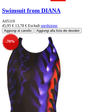
Swimsuit from DIANA
A05119
45,95 €
13,78 €
Escludi
spedizione
-70%