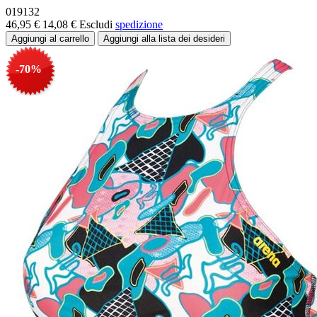
019132
46,95 €
14,08 €
Escludi
spedizione
-70%