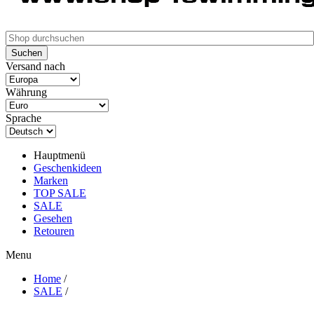
Versand nach
Währung
Sprache
Hauptmenü
Geschenkideen
Marken
TOP SALE
SALE
Gesehen
Retouren
Menu
Home
/
SALE
/