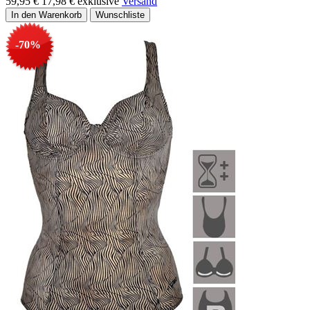
59,95 €
17,98 €
exklusive
Versand
-70%