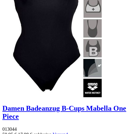
Damen Badeanzug B-Cups Mabella One
Piece
013044