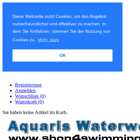
Diese Webseite nutzt Cookies, um das Angebot
nutzerfreundlicher und effektiver zu machen. In
dem Sie fortfahren, stimmen Sie der Nutzung von
Cookies zu.
Mehr dazu
OK
Registrierung
Anmelden
Wunschliste
(0)
Warenkorb
(0)
Sie haben keine Artikel im Korb.