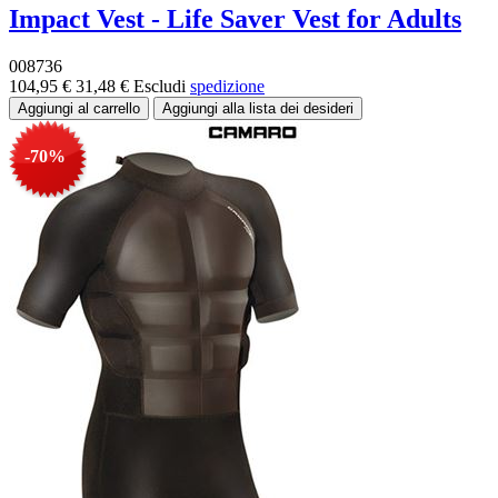
Impact Vest - Life Saver Vest for Adults
008736
104,95 €
31,48 €
Escludi
spedizione
-70%