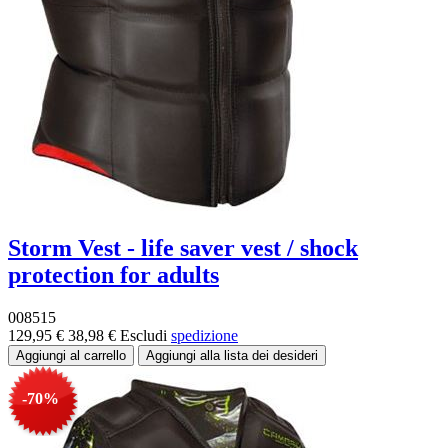
Storm Vest - life saver vest / shock
protection for adults
008515
129,95 €
38,98 €
Escludi
spedizione
-70%