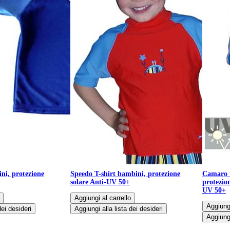
ni, protezione
Speedo T-shirt bambini, protezione
Camaro t
solare Anti-UV 50+
protezio
UV 50+