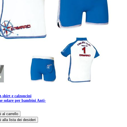
-shirt e calzoncini
ne solare per bambini Anti-