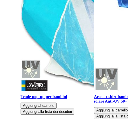
Tende pop-up per bambini
Arena t-shirt bambi
solare Anti-UV 50+