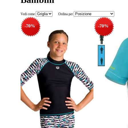
Vedi come
Ordina per
-70%
-70%