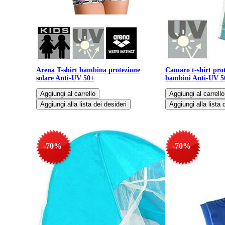
Arena T-shirt bambina protezione
Camaro t-shirt prot
solare Anti-UV 50+
bambini Anti-UV 5
-70%
-70%