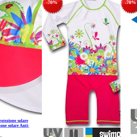
-70%
-70%
otezione solare
one solare Anti-