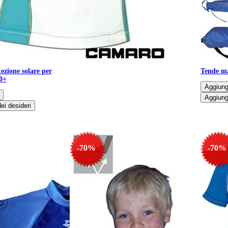
ezione solare per
Tende ma
0+
-70%
-70%