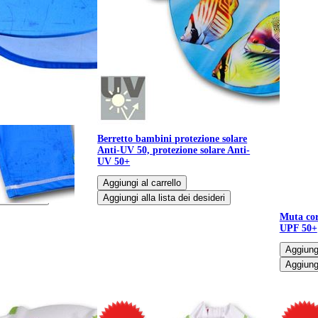
otezione solare
Berretto bambini protezione solare
one solare Anti-
Anti-UV 50, protezione solare Anti-
UV 50+
Muta cor
UPF 50+