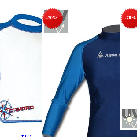
-70%
-70%
Berretto
ezione solare per