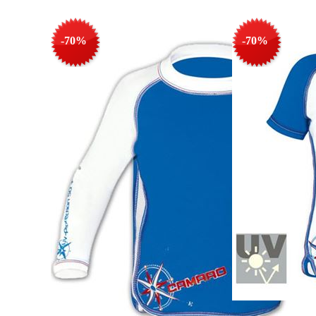
-70%
-70%
Camaro t-shirt prot