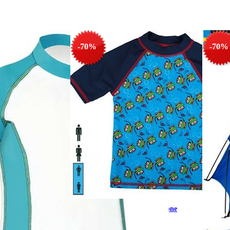
-70%
-70%
Arena T-shirt bambini, protezione
solare Anti-UV 50+