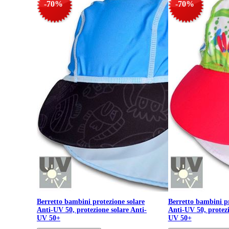
-70%
-70%
Berretto bambini protezione solare
Berretto bambini pr
Anti-UV 50, protezione solare Anti-
Anti-UV 50, protezi
UV 50+
UV 50+