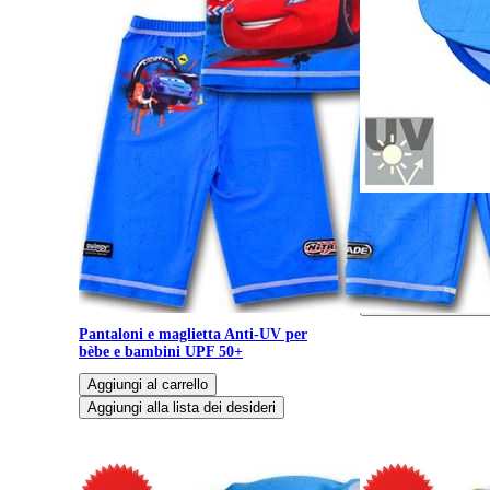
Berretto bambini pr
Anti-UV 50, protezi
UV 50+
Pantaloni e maglietta Anti-UV per
bèbe e bambini UPF 50+