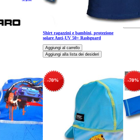
Anti-UV 
0+
UV 50+
Shirt ragazzini e bambini, protezione
solare Anti-UV 50+ Rashguard
-70%
-70%