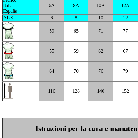
Italia
6A
8A
10A
12A
España
AUS
6
8
10
12
59
65
71
77
55
59
62
67
64
70
76
79
116
128
140
152
Istruzioni per la cura e manute