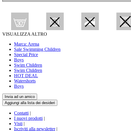
VISUALIZZA ALTRO
Marca: Arena
Sale Swimming Children
Special Price
Boys
Swim Children
Swim Children
HOT DEAL
Watershorts
Boys
Contatti
|
I nuovi prodotti
|
Visti
|
Iscriviti alla newsletter
|