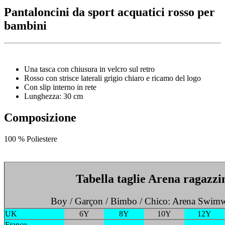
Pantaloncini da sport acquatici rosso per
bambini
Una tasca con chiusura in velcro sul retro
Rosso con strisce laterali grigio chiaro e ricamo del logo
Con slip interno in rete
Lunghezza: 30 cm
Composizione
100 % Poliestere
Tabella taglie Arena ragazzi
Boy / Garçon / Bimbo / Chico: Arena Swimw
UK
6Y
8Y
10Y
12Y
France