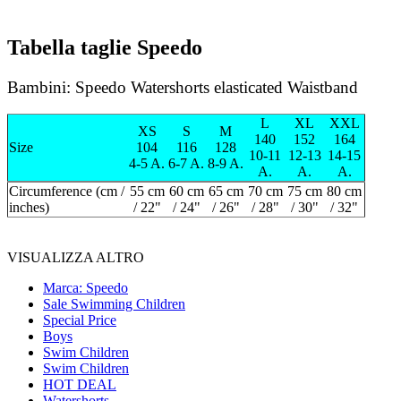
Tabella taglie Speedo
Bambini: Speedo Watershorts elasticated Waistband
L
XL
XXL
XS
S
M
140
152
164
Size
104
116
128
10-11
12-13
14-15
4-5 A.
6-7 A.
8-9 A.
A.
A.
A.
Circumference (cm /
55 cm
60 cm
65 cm
70 cm
75 cm
80 cm
inches)
/ 22"
/ 24"
/ 26"
/ 28"
/ 30"
/ 32"
VISUALIZZA ALTRO
Marca: Speedo
Sale Swimming Children
Special Price
Boys
Swim Children
Swim Children
HOT DEAL
Watershorts