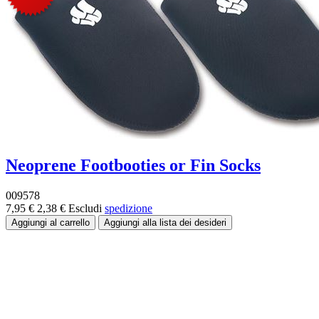
Neoprene Footbooties or Fin Socks
009578
7,95 €
2,38 €
Escludi
spedizione
Fascia di prezzo:
Taglia