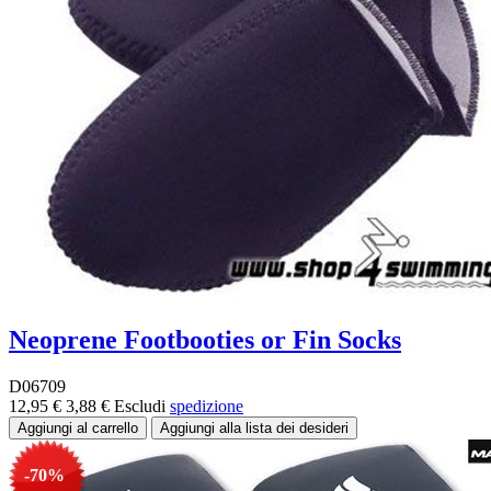
Neoprene Footbooties or Fin Socks
D06709
12,95 €
3,88 €
Escludi
spedizione
-70%