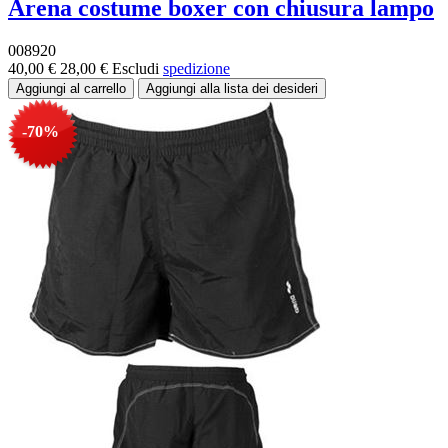
Arena costume boxer con chiusura lampo
008920
40,00 €
28,00 €
Escludi
spedizione
-70%