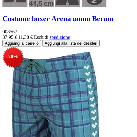
Costume boxer Arena uomo Beram
008567
37,95 €
11,38 €
Escludi
spedizione
-70%