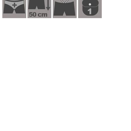
Costume boxer Arena uomo
008281
49,95 €
14,98 €
Escludi
spedizione
-70%