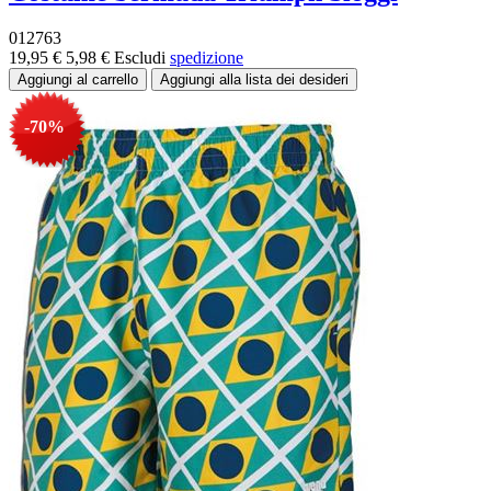
012763
19,95 €
5,98 €
Escludi
spedizione
-70%