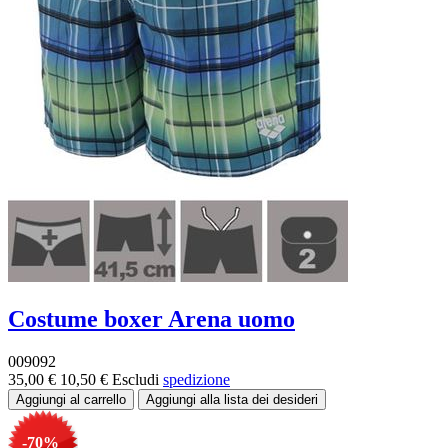
Costume boxer Arena uomo
009092
35,00 €
10,50 €
Escludi
spedizione
-70%