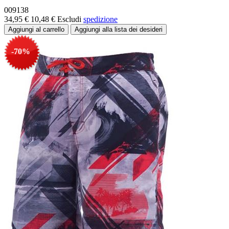
009138
34,95 €
10,48 €
Escludi
spedizione
-70%