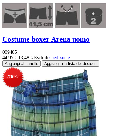
Costume boxer Arena uomo
009485
44,95 €
13,48 €
Escludi
spedizione
-70%