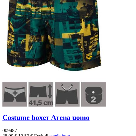
Costume boxer Arena uomo
009487
35,00 €
10,50 €
Escludi
spedizione