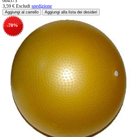
004373
3,59 €
Escludi
spedizione
-70%