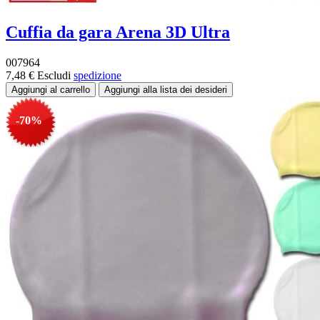
Cuffia da gara Arena 3D Ultra
007964
7,48 €
Escludi
spedizione
-70%